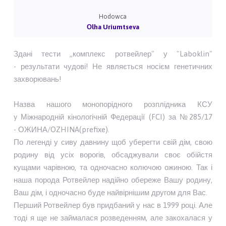
Hodowca
Оlha Uriumtseva
Здані тести ,,комплекс ротвейлер" у "Laboklin"
- результати чудові! Не являється носієм генетичних
захворювань!
Назва нашого монопорідного розплідника КСУ
y Міжнародній кінологічній Федерації (FCI) за №285/17
- ОЖИНА/OZHINA(prefixe).
По легенді у сиву давнину щоб уберегти свій дім, свою
родину від усіх ворогів, обсаджували своє обійстя
кущами чарівною, та одночасно колючою ожиною. Так і
наша порода Ротвейлер надійно обереже Вашу родину,
Ваш дім, і одночасно буде найвірнішим другом для Вас.
Перший Ротвейлер був придбаний у нас в 1999 році. Але
тоді я ще не займалася розведенням, але закохалася у