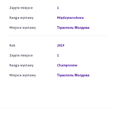
1
Międzynarodowa
Тірасполь Молдова
2019
1
Championów
Тірасполь Молдова