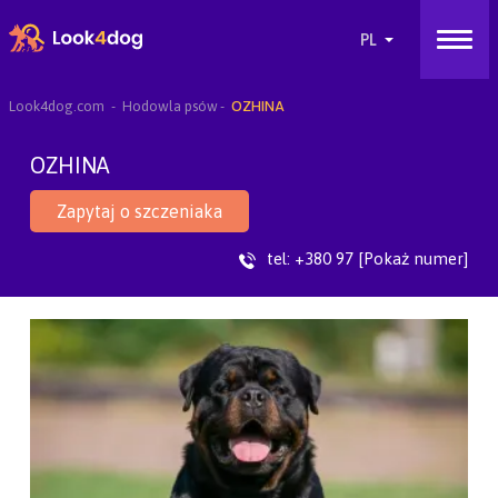
Look4dog.com
Hodowla psów
OZHINA
OZHINA
Zapytaj o szczeniaka
tel:
+380 97 [Pokaż numer]