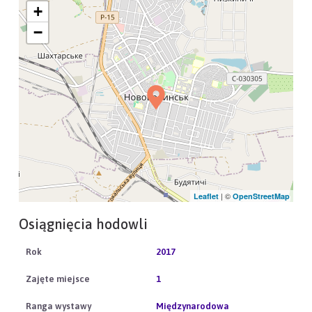
+
−
| ©
Leaflet
OpenStreetMap
Osiągnięcia hodowli
2017
1
Międzynarodowa