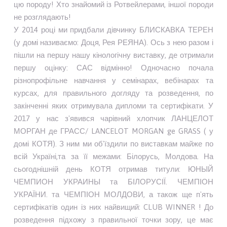
цю породу! Хто знайомий із Ротвейлерами, іншої породи
не розглядають!
У 2014 році ми придбали дівчинку БЛИСКАВКА ТЕРЕН
(у домі називаємо: Доця, Рея РЕЯНА). Ось з нею разом і
пішли на першу нашу кінологічну виставку, де отримали
першу оцінку: САС відмінно! Одночасно почала
різнопрофільне навчання у семінарах, вебінарах та
курсах, для правильного догляду та розведення, по
закінченні яких отримувала дипломи та сертифікати. У
2017 у нас з'явився чарівний хлопчик ЛАНЦЕЛОТ
МОРГАН де ГРАСС/ LANCELOT MORGAN ge GRASS ( у
домі КОТЯ). З ним ми об'їздили по виставкам майже по
всій Україні,та за її межами: Білорусь, Молдова. На
сьогоднішній день КОТЯ отримав титули: ЮНЫЙ
ЧЕМПИОН УКРАИНЫ та БІЛОРУСІЇ. ЧЕМПІОН
УКРАЇНИ. та ЧЕМПІОН МОЛДОВИ, а також ще п'ять
сертифікатів один із них найвищий: CLUB WINNER ! До
розведення підхожу з правильної точки зору, це має