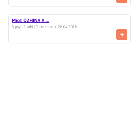
Miot OZHINA A....
3 psy | 2 suki | Data miotu: 28.04.2018