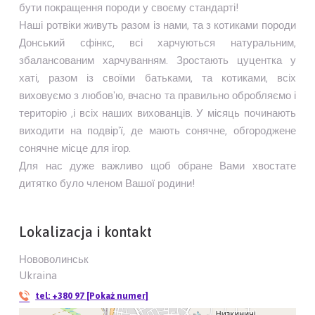
бути покращення породи у своєму стандарті!
Наші ротвіки живуть разом із нами, та з котиками породи
Донський сфінкс, всі харчуються натуральним,
збалансованим харчуванням. Зростають цуцентка у
хаті, разом із своїми батьками, та котиками, всіх
виховуємо з любов'ю, вчасно та правильно обробляємо і
територію ,і всіх наших вихованців. У місяць починають
виходити на подвір'ї, де мають сонячне, обгороджене
сонячне місце для ігор.
Для нас дуже важливо щоб обране Вами хвостате
дитятко було членом Вашої родини!
Lokalizacja i kontakt
Нововолинськ
Ukraina
tel:
+380 97 [Pokaż numer]