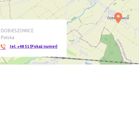
DOBIESZOWICE
Polska
tel:
+48 51 [Pokaż numer]