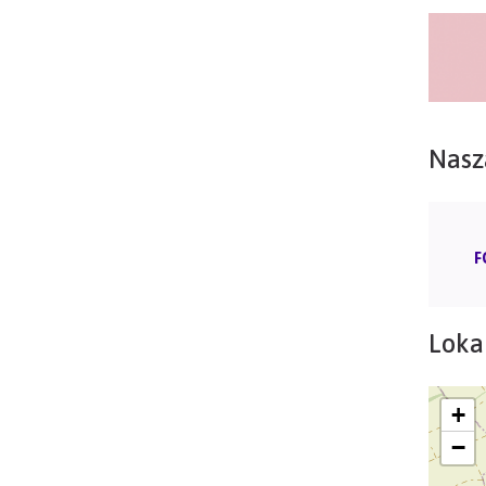
Nasz
F
Lokal
+
−