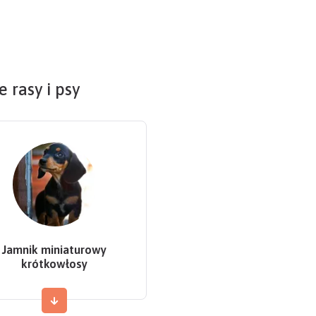
 rasy i psy
Jamnik miniaturowy
krótkowłosy