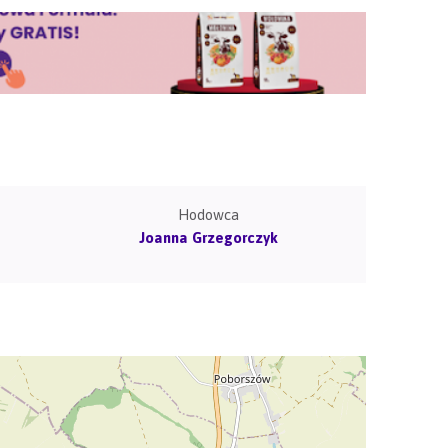
Hodowca
Joanna Grzegorczyk