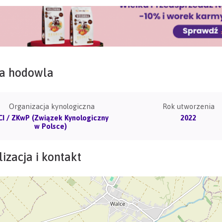
a hodowla
Organizacja kynologiczna
Rok utworzenia
CI / ZKwP (Związek Kynologiczny
2022
w Polsce)
izacja i kontakt