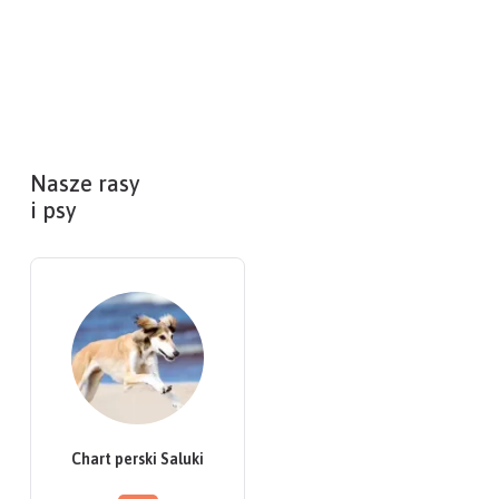
Nasze rasy
i psy
Chart perski Saluki