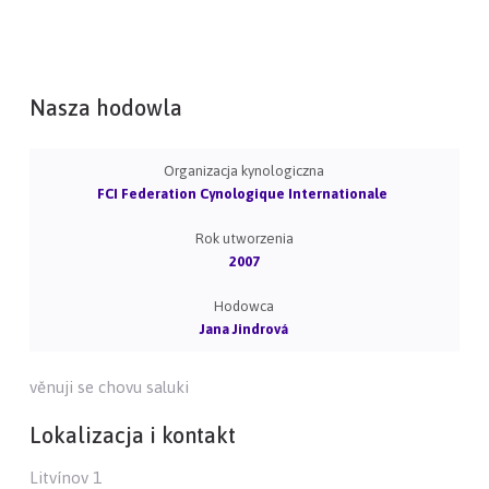
Nasza hodowla
Organizacja kynologiczna
FCI Federation Cynologique Internationale
Rok utworzenia
2007
Hodowca
Jana Jindrová
věnuji se chovu saluki
Lokalizacja i kontakt
Litvínov 1