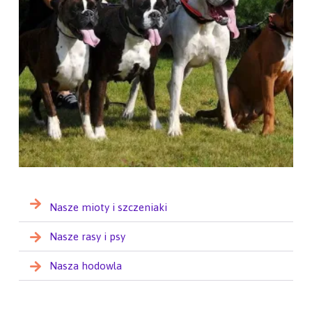
Nasze mioty i szczeniaki
Nasze rasy i psy
Nasza hodowla