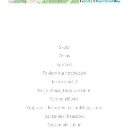
| ©
Leaflet
OpenStreetMap
Sklep
O nas
Kontakt
Pakiety dla hodowców
Jak to działa?
Akcja „Podaj Łapę Ukrainie”
Strona główna
Program - Jesteśmy na Look4dog.com!
Szczeniaki Rzeszów
Szczeniaki Lublin