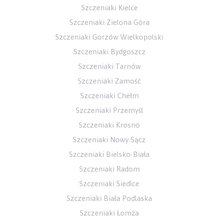
Szczeniaki Kielce
Szczeniaki Zielona Góra
Szczeniaki Gorzów Wielkopolski
Szczeniaki Bydgoszcz
Szczeniaki Tarnów
Szczeniaki Zamość
Szczeniaki Chełm
Szczeniaki Przemyśl
Szczeniaki Krosno
Szczeniaki Nowy Sącz
Szczeniaki Bielsko-Biała
Szczeniaki Radom
Szczeniaki Siedlce
Szczeniaki Biała Podlaska
Szczeniaki Łomża