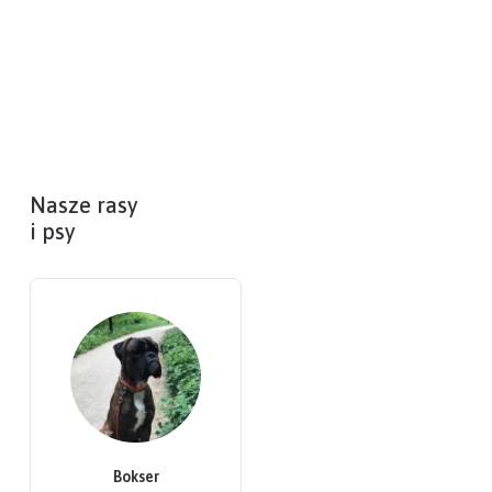
Nasze rasy
i psy
Bokser