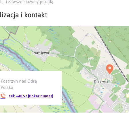
cji i zawsze służymy poradą.
izacja i kontakt
Kostrzyn nad Odrą
Polska
tel:
+48 57 [Pokaż numer]