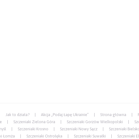
Jak to działa?
Akcja „Podaj Łapę Ukrainie”
Strona główna
ce
Szczeniaki Zielona Góra
Szczeniaki Gorzów Wielkopolski
Sz
myśl
Szczeniaki Krosno
Szczeniaki Nowy Sącz
Szczeniaki Bielsk
ki Łomża
Szczeniaki Ostrołęka
Szczeniaki Suwałki
Szczeniaki E