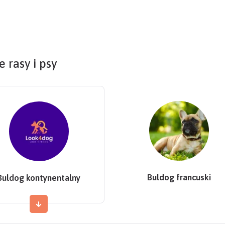
 rasy i psy
Buldog francuski
Buldog kontynentalny