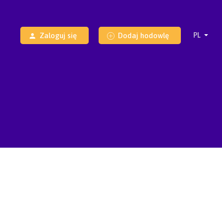
Zaloguj się
Dodaj hodowlę