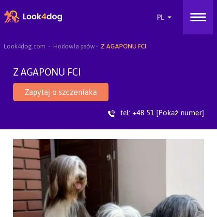
Look4dog.com
Hodowla psów
Z AGAPONU FCI
Z AGAPONU FCI
Zapytaj o szczeniaka
tel:
+48 51 [Pokaż numer]