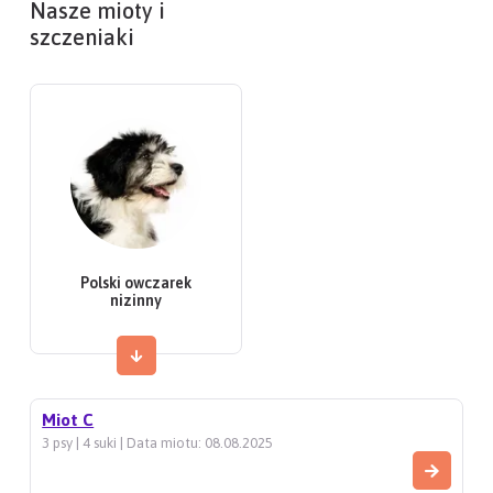
Nasze mioty i
szczeniaki
Polski owczarek
nizinny
Miot C
3 psy | 4 suki | Data miotu: 08.08.2025