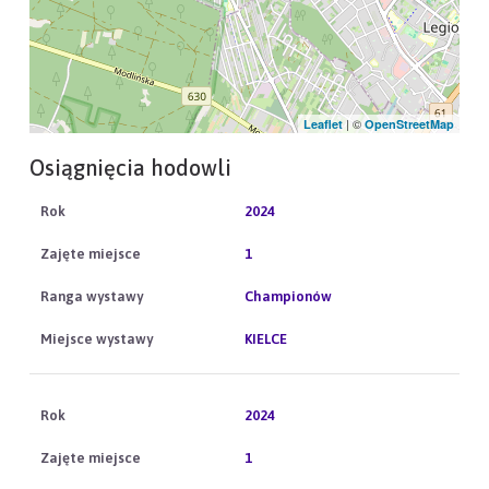
| ©
Leaflet
OpenStreetMap
Osiągnięcia hodowli
2024
1
Championów
KIELCE
2024
1