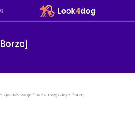
AQ
 Borzoj
i zjawiskowego Charta rosyjskiego Borzoj