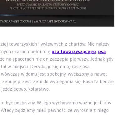
ziej towarzyskich i wylewnych z chartów. Nie należy
cnych czasach pełni rolę
psa towarzyszącego
,
psa
że na spacerach nie on zaczepia pierwszy. Jednak gdy
ł w miejscu. Decydując się na tę rasę psa,
, wówczas w domu jest spokojny, wyciszony a nawet
trzebuje przestrzeni do wybiegania się. Rasa ta będzie
jeździectwo, kolarstwo.
ubi być posłuszny. W jego wychowaniu ważne jest, aby
Wtedy będziemy mieli pewność, że wyrośnie z niego