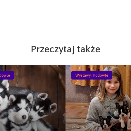
Przeczytaj także
odowle
Wystawy i hodowle
27.02.2023