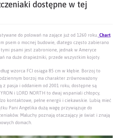
szczeniaki dostępne w tej
stywane do polowań na zające już od 1260 roku.
Chart
im psem o mocnej budowie, dlatego często zabierano
 tymi psami jest zabronione,
jednak w Ameryce
ań na duże drapieżniki, przede wszystkim kojoty.
dług wzorca FCI osiąga 85 cm w kłębie. Borzoj to
 codziennym borzoj ma charakter zrównoważony
ją z pasja i oddaniem od 2001 roku, dostępne są
 BYRON i LORD NORTH to dwaj wspaniali chłopcy,
dzo kontaktowe, pełne energii i ciekawskie. Lubią mieć
tku Pani Angelika dużą wagę przywiązuje do
czeniaków. Maluchy poznają otaczający je świat i znają
 nowych domach.