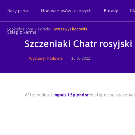
Rasy psów
Hodowle psów rasowych
Porady
F
Look4dog.com
Porady
Wystawy i hodowle
Sklep z karmą
Szczeniaki Chatr rosyjski
Wystawy i hodowle
13.05.2022
W tej hodowli
Impuls i Splendor
dostępne są szczeniak