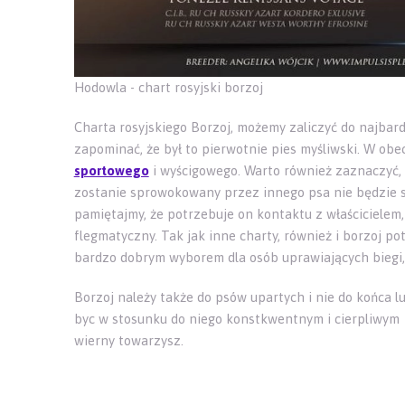
Hodowla - chart rosyjski borzoj
Charta rosyjskiego Borzoj, możemy zaliczyć do najbard
zapominać, że był to pierwotnie pies myśliwski. W obe
sportowego
i wyścigowego. Warto również zaznaczyć, 
zostanie sprowokowany przez innego psa nie będzie sta
pamiętajmy, że potrzebuje on kontaktu z właścicielem
flegmatyczny. Tak jak inne charty, również i borzoj po
bardzo dobrym wyborem dla osób uprawiających biegi, 
Borzoj należy także do psów upartych i nie do końca l
byc w stosunku do niego konstkwentnym i cierpliwym 
wierny towarzysz.