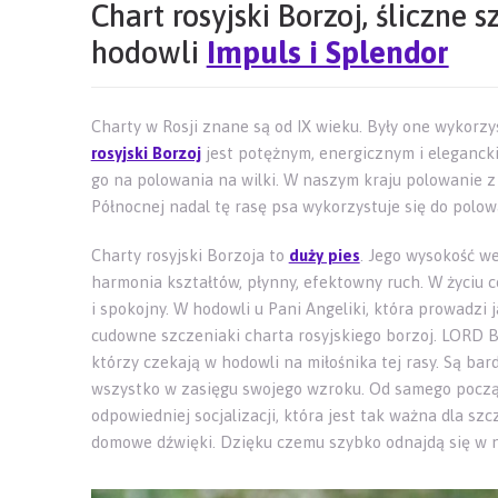
Chart rosyjski Borzoj, śliczne 
hodowli
Impuls i Splendor
Charty w Rosji znane są od IX wieku. Były one wykorzy
rosyjski Borzoj
jest potężnym, energicznym i eleganck
go na polowania na wilki. W naszym kraju polowanie z
Północnej nadal tę rasę psa wykorzystuje się do polow
Charty rosyjski Borzoja to
duży pies
. Jego wysokość we
harmonia kształtów, płynny, efektowny ruch. W życiu
i spokojny. W hodowli u Pani Angeliki, która prowadzi 
cudowne szczeniaki charta rosyjskiego borzoj. LORD
którzy czekają w hodowli na miłośnika tej rasy. Są bar
wszystko w zasięgu swojego wzroku. Od samego począ
odpowiedniej socjalizacji, która jest tak ważna dla sz
domowe dźwięki. Dzięku czemu szybko odnajdą się w