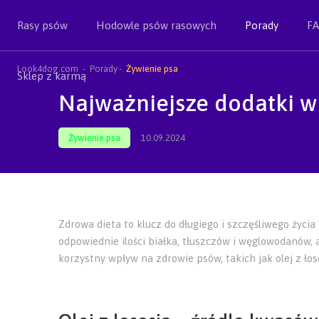
Rasy psów
Hodowle psów rasowych
Porady
F
Look4dog.com
Porady
Żywienie psa
Sklep z karmą
Najważniejsze dodatki w 
Żywienie psa
10.09.2024
Zdrowa dieta to klucz do długiego i szczęśliwego życia
odpowiednie ilości białka, tłuszczów i węglowodanów,
korzystny wpływ na zdrowie psów, takich jak olej z łoso