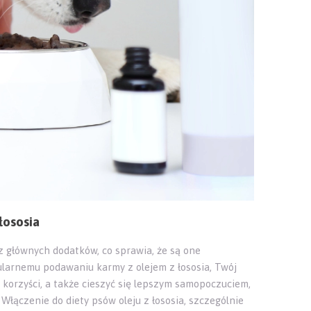
łososia
 z głównych dodatków, co sprawia, że są one
ularnemu podawaniu karmy z olejem z łososia, Twój
korzyści, a także cieszyć się lepszym samopoczuciem,
 Włączenie do diety psów oleju z łososia, szczególnie