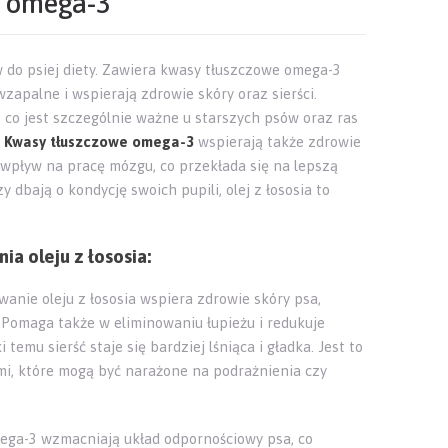
w omega-3
 do psiej diety. Zawiera kwasy tłuszczowe omega-3
zapalne i wspierają zdrowie skóry oraz sierści.
o jest szczególnie ważne u starszych psów oraz ras
.
Kwasy tłuszczowe omega-3
wspierają także zdrowie
wpływ na pracę mózgu, co przekłada się na lepszą
y dbają o kondycję swoich pupili, olej z łososia to
a oleju z łososia:
anie oleju z łososia wspiera zdrowie skóry psa,
 Pomaga także w eliminowaniu łupieżu i redukuje
emu sierść staje się bardziej lśniąca i gładka. Jest to
mi, które mogą być narażone na podrażnienia czy
ga-3 wzmacniają układ odpornościowy psa, co