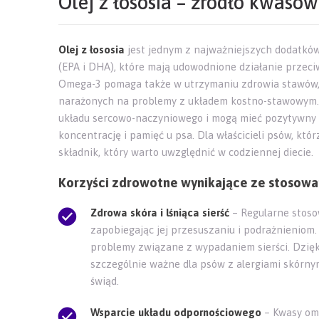
Olej z łososia – źródło kwasó
Olej z łososia
jest jednym z najważniejszych dodatków
(EPA i DHA), które mają udowodnione działanie przeciw
Omega-3 pomaga także w utrzymaniu zdrowia stawów, c
narażonych na problemy z układem kostno-stawowym
układu sercowo-naczyniowego i mogą mieć pozytywny 
koncentrację i pamięć u psa. Dla właścicieli psów, którz
składnik, który warto uwzględnić w codziennej diecie.
Korzyści zdrowotne wynikające ze stosowani
Zdrowa skóra i lśniąca sierść
– Regularne stosow
zapobiegając jej przesuszaniu i podrażnieniom.
problemy związane z wypadaniem sierści. Dzięki t
szczególnie ważne dla psów z alergiami skórny
świąd.
Wsparcie układu odpornościowego
– Kwasy ome