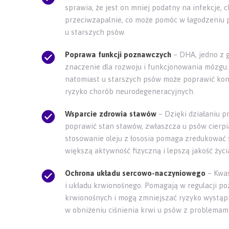
sprawia, że jest on mniej podatny na infekcje, c
przeciwzapalnie, co może pomóc w łagodzeniu 
u starszych psów.
Poprawa funkcji poznawczych
– DHA, jedno z 
znaczenie dla rozwoju i funkcjonowania mózgu
natomiast u starszych psów może poprawić konc
ryzyko chorób neurodegeneracyjnych.
Wsparcie zdrowia stawów
– Dzięki działaniu p
poprawić stan stawów, zwłaszcza u psów cierpi
stosowanie oleju z łososia pomaga zredukować 
większą aktywność fizyczną i lepszą jakość życi
Ochrona układu sercowo-naczyniowego
– Kwas
i układu krwionośnego. Pomagają w regulacji po
krwionośnych i mogą zmniejszać ryzyko wystąpi
w obniżeniu ciśnienia krwi u psów z problemami