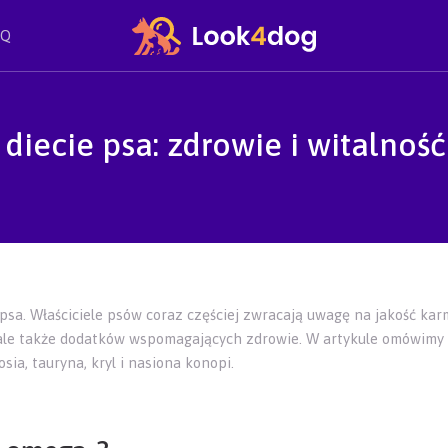
AQ
diecie psa: zdrowie i witalność
 psa. Właściciele psów coraz częściej zwracają uwagę na jakość kar
 ale także dodatków wspomagających zdrowie. W artykule omówimy k
sia, tauryna, kryl i nasiona konopi.