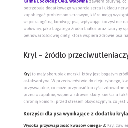
Karma Look4dog CARE Wołowina
zawiera taurynę, co
potrzebują dodatkowego wsparcia serca i układu ner
zapobiegać problemom sercowym, które mogą wystąpić
wspiera ogólną kondycję psa, wpływając korzystnie na 
wołowiny, jako bogatego źródła białka, oraz tauryny 
pełnowartościowej diety, która wspiera zdrowie psa n
Kryl – źródło przeciwutleniacz
Kryl
to mały skorupiak morski, który jest bogatym źró
astaksantyna. W przeciwieństwie do oleju rybnego, kwas
przyswajalne, co może przynosić korzyści zdrowotne n
przeciwzapalnie, wspiera zdrowie skóry, sierści, a t
chronią komórki przed stresem oksydacyjnym, co jest 
Korzyści dla psa wynikające z dodatku kryla
Wysoka przyswajalność kwasów omega-3:
Kryl zawie