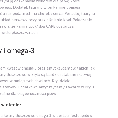
 czyni ją doskonałym wyborem dla psów, które
wowego. Dodatek tauryny w tej karmie pomaga
 u ras podatnych na choroby serca. Ponadto, tauryna
układ nerwowy, oczy oraz ciśnienie krwi. Połączenie
sprawia, że karma Look4dog CARE dostarcza
a wielu płaszczyznach.
y i omega-3
dłem kwasów omega-3 oraz antyoksydantów, takich jak
y tłuszczowe w krylu są bardziej stabilne i łatwiej
awet w mniejszych dawkach. Kryl działa
akże stawów. Dodatkowo antyoksydanty zawarte w krylu
ważne dla długowieczności psów.
 w diecie:
ra kwasy tłuszczowe omega-3 w postaci fosfolipidów,