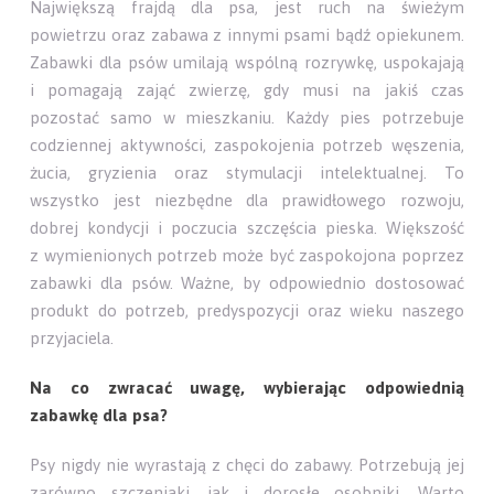
Największą frajdą dla psa, jest ruch na świeżym
powietrzu oraz zabawa z innymi psami bądź opiekunem.
Zabawki dla psów umilają wspólną rozrywkę, uspokajają
i pomagają zająć zwierzę, gdy musi na jakiś czas
pozostać samo w mieszkaniu. Każdy pies potrzebuje
codziennej aktywności, zaspokojenia potrzeb węszenia,
żucia, gryzienia oraz stymulacji intelektualnej. To
wszystko jest niezbędne dla prawidłowego rozwoju,
dobrej kondycji i poczucia szczęścia pieska. Większość
z wymienionych potrzeb może być zaspokojona poprzez
zabawki dla psów. Ważne, by odpowiednio dostosować
produkt do potrzeb, predyspozycji oraz wieku naszego
przyjaciela.
Na co zwracać uwagę, wybierając odpowiednią
zabawkę dla psa?
Psy nigdy nie wyrastają z chęci do zabawy. Potrzebują jej
zarówno szczeniaki, jak i dorosłe osobniki. Warto