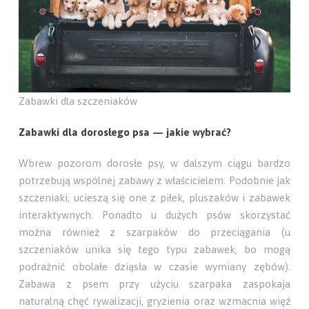
Zabawki dla szczeniaków
Zabawki dla dorosłego psa — jakie wybrać?
Wbrew pozorom dorosłe psy, w dalszym ciągu bardzo
potrzebują wspólnej zabawy z właścicielem. Podobnie jak
szczeniaki, ucieszą się one z piłek, pluszaków i zabawek
interaktywnych. Ponadto u dużych psów skorzystać
można również z szarpaków do przeciągania (u
szczeniaków unika się tego typu zabawek, bo mogą
podrażnić obolałe dziąsła w czasie wymiany zębów).
Zabawa z psem przy użyciu szarpaka zaspokaja
naturalną chęć rywalizacji, gryzienia oraz wzmacnia więź