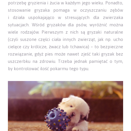
potrzebę gryzienia i żucia w każdym jego wieku. Ponadto,
stosowanie gryzaka pomaga w oczyszczaniu zębów
i działa uspokajająco w stresujących dla zwierzaka
sytuacjach. Wśród gryzaków dla psów, wyróżnić można
wiele rodzajów. Pierwszym z nich są gryzaki naturalne
(czyli suszone części ciała innych zwierząt, jak np. ucho
cielęce czy królicze, żwacz lub tchawica) – to bezpieczne
rozwiązanie, gdyż pies może nawet zjeść taki gryzak bez
uszczerbku na zdrowiu. Trzeba jednak pamiętać o tym,
by kontrolować ilość pokarmu tego typu.