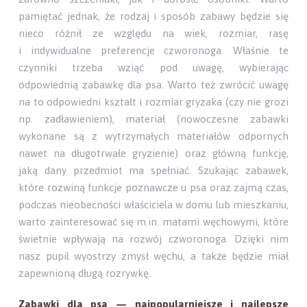
pamiętać jednak, że rodzaj i sposób zabawy będzie się
nieco różnił ze względu na wiek, rozmiar, rasę
i indywidualne preferencje czworonoga. Właśnie te
czynniki trzeba wziąć pod uwagę, wybierając
odpowiednią zabawkę dla psa. Warto też zwrócić uwagę
na to odpowiedni kształt i rozmiar gryzaka (czy nie grozi
np. zadławieniem), materiał (nowoczesne zabawki
wykonane są z wytrzymałych materiałów odpornych
nawet na długotrwałe gryzienie) oraz główną funkcję,
jaką dany przedmiot ma spełniać. Szukając zabawek,
które rozwiną funkcje poznawcze u psa oraz zajmą czas,
podczas nieobecności właściciela w domu lub mieszkaniu,
warto zainteresować się m.in. matami węchowymi, które
świetnie wpływają na rozwój czworonoga. Dzięki nim
nasz pupil wyostrzy zmysł węchu, a także będzie miał
zapewnioną długą rozrywkę.
Zabawki dla psa — najpopularniejsze i najlepsze