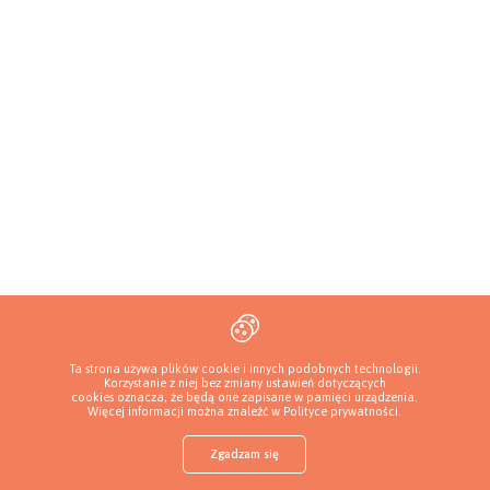
Ta strona używa plików cookie i innych podobnych technologii.
Korzystanie z niej bez zmiany ustawień dotyczących
cookies oznacza, że będą one zapisane w pamięci urządzenia.
Więcej informacji można znaleźć w
Polityce prywatności
.
Zgadzam się
Sklep z karmą
Znajdź szczeniaka
Dodaj hodowlę
Zaloguj
Więcej