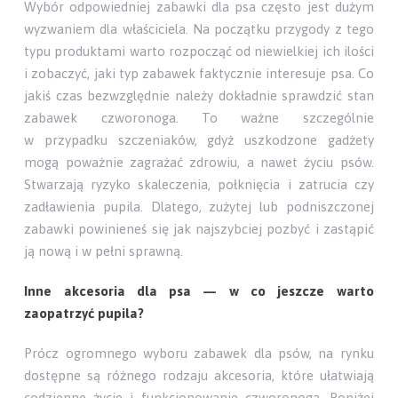
Wybór odpowiedniej zabawki dla psa często jest dużym
wyzwaniem dla właściciela. Na początku przygody z tego
typu produktami warto rozpocząć od niewielkiej ich ilości
i zobaczyć, jaki typ zabawek faktycznie interesuje psa. Co
jakiś czas bezwzględnie należy dokładnie sprawdzić stan
zabawek czworonoga. To ważne szczególnie
w przypadku szczeniaków, gdyż uszkodzone gadżety
mogą poważnie zagrażać zdrowiu, a nawet życiu psów.
Stwarzają ryzyko skaleczenia, połknięcia i zatrucia czy
zadławienia pupila. Dlatego, zużytej lub podniszczonej
zabawki powinieneś się jak najszybciej pozbyć i zastąpić
ją nową i w pełni sprawną.
Inne akcesoria dla psa — w co jeszcze warto
zaopatrzyć pupila?
Prócz ogromnego wyboru zabawek dla psów, na rynku
dostępne są różnego rodzaju akcesoria, które ułatwiają
codzienne życie i funkcjonowanie czworonoga. Poniżej