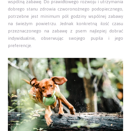
wspólną zabawę. Do prawidłowego rozwoju i utrzymania
dobrego stanu zdrowia czworonożnego podopiecznego,
potrzebne jest minimum pół godziny wspólnej zabawy
na świeżym powietrzu. Jednak konkretną ilość czasu
przeznaczonego na zabawę z psem najlepiej dobrać
indywidualnie, obserwując swojego pupila i jego
preferencje.