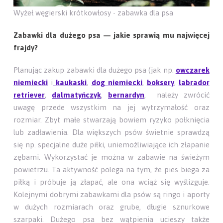
Wyżeł węgierski krótkowłosy - zabawka dla psa
Zabawki dla dużego psa — jakie sprawią mu najwięcej
frajdy?
Planując zakup zabawki dla dużego psa (jak np.
owczarek
niemiecki
i
kaukaski
,
dog niemiecki
,
boksery
,
labrador
retriever
,
dalmatyńczyk
,
bernardyn
, należy zwrócić
uwagę przede wszystkim na jej wytrzymałość oraz
rozmiar. Zbyt małe stwarzają bowiem ryzyko połknięcia
lub zadławienia. Dla większych psów świetnie sprawdzą
się np. specjalne duże piłki, uniemożliwiające ich złapanie
zębami. Wykorzystać je można w zabawie na świeżym
powietrzu. Ta aktywność polega na tym, że pies biega za
piłką i próbuje ją złapać, ale ona wciąż się wyślizguje.
Kolejnymi dobrymi zabawkami dla psów są ringo i aporty
w dużych rozmiarach oraz grube, długie sznurkowe
szarpaki. Dużego psa bez wątpienia ucieszy także