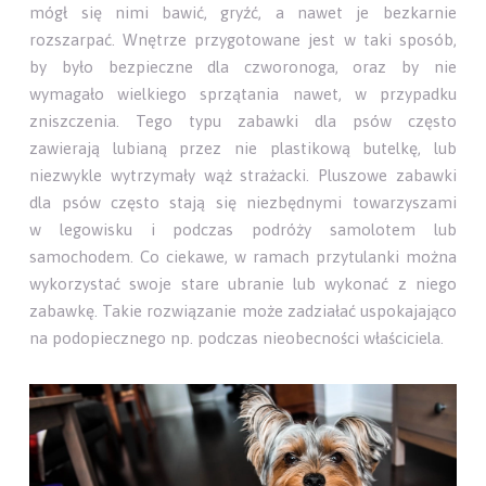
mógł się nimi bawić, gryźć, a nawet je bezkarnie
rozszarpać. Wnętrze przygotowane jest w taki sposób,
by było bezpieczne dla czworonoga, oraz by nie
wymagało wielkiego sprzątania nawet, w przypadku
zniszczenia. Tego typu zabawki dla psów często
zawierają lubianą przez nie plastikową butelkę, lub
niezwykle wytrzymały wąż strażacki. Pluszowe zabawki
dla psów często stają się niezbędnymi towarzyszami
w legowisku i podczas podróży samolotem lub
samochodem. Co ciekawe, w ramach przytulanki można
wykorzystać swoje stare ubranie lub wykonać z niego
zabawkę. Takie rozwiązanie może zadziałać uspokajająco
na podopiecznego np. podczas nieobecności właściciela.