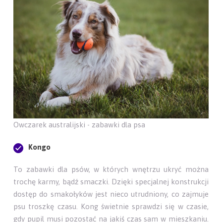
Owczarek australijski - zabawki dla psa
Kongo
To zabawki dla psów, w których wnętrzu ukryć można
trochę karmy, bądź smaczki. Dzięki specjalnej konstrukcji
dostęp do smakołyków jest nieco utrudniony, co zajmuje
psu troszkę czasu. Kong świetnie sprawdzi się w czasie,
gdy pupil musi pozostać na jakiś czas sam w mieszkaniu.