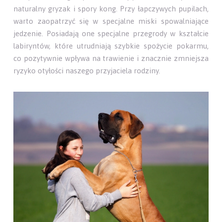
naturalny gryzak i spory kong. Przy łapczywych pupilach,
warto zaopatrzyć się w specjalne miski spowalniające
jedzenie. Posiadają one specjalne przegrody w kształcie
labiryntów, które utrudniają szybkie spożycie pokarmu,
co pozytywnie wpływa na trawienie i znacznie zmniejsza
ryzyko otyłości naszego przyjaciela rodziny.