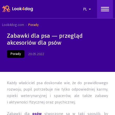
Look4dog.com
Porady
Zabawki dla psa — przegląd
akcesoriów dla psów
Porady
20.05.2022
Każdy właściciel psa doskonale wie, że do prawidłowego
rozwoju, pupil potrzebuje nie tylko odpowiedniej karmy,
opieki weterynaryjnej i spacerów, ale także zabawy
i aktywności fizycznej oraz psychicznej.
Zabawki dla
psów
stworzone są w taki sposób, by