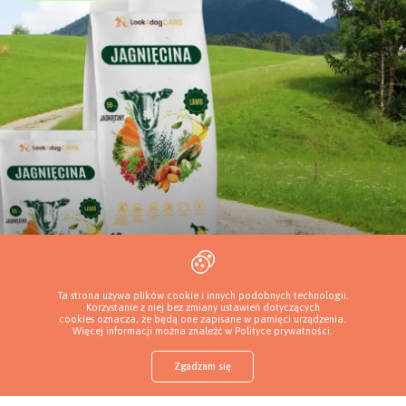
14.08.2025
Ta strona używa plików cookie i innych podobnych technologii.
Jagnięcina dla psa – dlaczego warto włączyć ją do
Korzystanie z niej bez zmiany ustawień dotyczących
codziennej diety?
cookies oznacza, że będą one zapisane w pamięci urządzenia.
Więcej informacji można znaleźć w
Polityce prywatności
.
Zgadzam się
Żywienie psa
Sklep z karmą
Znajdź szczeniaka
Dodaj hodowlę
Zaloguj
Więcej