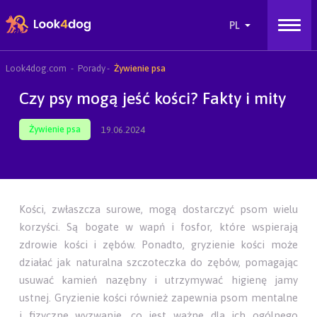
Look4dog.com
Porady
Żywienie psa
Czy psy mogą jeść kości? Fakty i mity
Żywienie psa
19.06.2024
Kości, zwłaszcza surowe, mogą dostarczyć psom wielu
korzyści. Są bogate w wapń i fosfor, które wspierają
zdrowie kości i zębów. Ponadto, gryzienie kości może
działać jak naturalna szczoteczka do zębów, pomagając
usuwać kamień nazębny i utrzymywać higienę jamy
ustnej. Gryzienie kości również zapewnia psom mentalne
i fizyczne wyzwanie, co jest ważne dla ich ogólnego