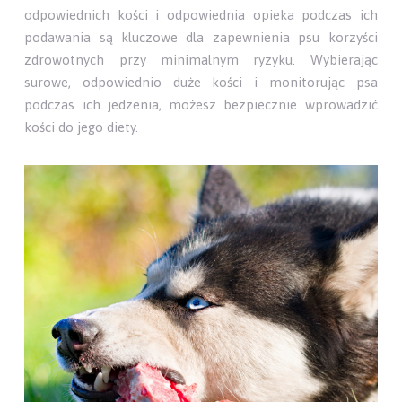
odpowiednich kości i odpowiednia opieka podczas ich
podawania są kluczowe dla zapewnienia psu korzyści
zdrowotnych przy minimalnym ryzyku. Wybierając
surowe, odpowiednio duże kości i monitorując psa
podczas ich jedzenia, możesz bezpiecznie wprowadzić
kości do jego diety.