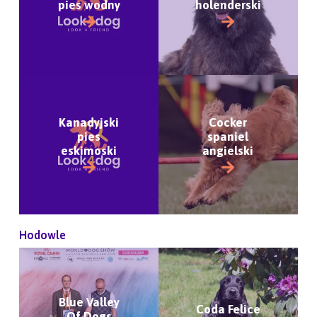
pies wodny
holenderski
Kanadyjski
Cocker
pies
spaniel
eskimoski
angielski
Hodowle
Blue Valley
Coda Felice
Of Dogs