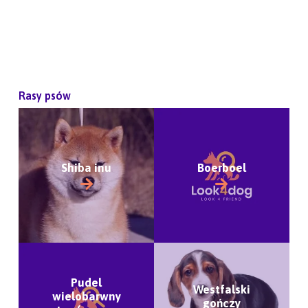
Rasy psów
Shiba inu
Boerboel
Pudel
Westfalski
wielobarwny
gończy