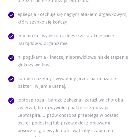
przez nicienie z rodzaju Dirofilaria.
epilepsja - cechuje się nagłym atakiem drgawkowym,
który szybko się kończy,
erlichioza - wywołują ją kleszcze, atakuje wiele
narządów w organizmie,
hiipoglikemia - inaczej nieprawidłowe niskie stężenie
glukozy we krwi,
kamień nazębny - wywołany przez namnażanie
bakterii w jamie ustnej,
leptospiroza - bardzo zakaźna i zaraźliwa choroba
zwierząt, którą wywołują bakterie z rodzaju
Leptospira. U psów choroba przebiega w postaci
ostrej, podostrej lub przewlekłej z objawami
posocznicy, niewydolności wątroby i zaburzeń