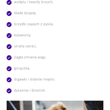
wzdęty i twardy brzuch,
blade dziąsła,
brzydki zapach z pyska,
kulawizny,
utrata sierści,
nagła zmiana wagi,
gorączka,
drgawki i drżenie mięśni,
dyszenie i ślinotok.