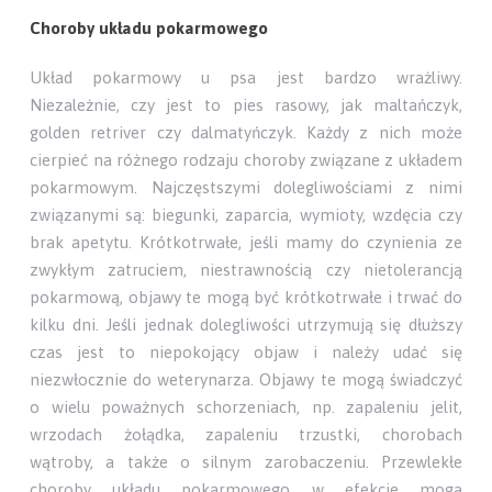
Choroby układu pokarmowego
Układ pokarmowy u psa jest bardzo wrażliwy.
Niezależnie, czy jest to pies rasowy, jak maltańczyk,
golden retriver czy dalmatyńczyk. Każdy z nich może
cierpieć na różnego rodzaju choroby związane z układem
pokarmowym. Najczęstszymi dolegliwościami z nimi
związanymi są: biegunki, zaparcia, wymioty, wzdęcia czy
brak apetytu. Krótkotrwałe, jeśli mamy do czynienia ze
zwykłym zatruciem, niestrawnością czy nietolerancją
pokarmową, objawy te mogą być krótkotrwałe i trwać do
kilku dni. Jeśli jednak dolegliwości utrzymują się dłuższy
czas jest to niepokojący objaw i należy udać się
niezwłocznie do weterynarza. Objawy te mogą świadczyć
o wielu poważnych schorzeniach, np. zapaleniu jelit,
wrzodach żołądka, zapaleniu trzustki, chorobach
wątroby, a także o silnym zarobaczeniu. Przewlekłe
choroby układu pokarmowego w efekcie mogą