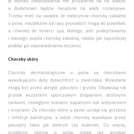
w wyniku niedożywienia nie przybierze na na wadze,
a dodatkowo będzie narażone na wady rozwojowe.
Trzeba mieć na uwadze, że nieleczone choroby zakaźne
u psów, niezależnie od rasy, prowadzić mogą do powikłań,
a również do śmierci spa, dlatego, jeśli podejrzewamy
i naszego pupila chorobę zakaźną, należy jak najszybciej
poddać go odpowiedniemu leczeniu.
Choroby skóry
Choroby dermatologiczne u psów są chorobami
wywołującymi duży dyskomfort u zwierzaka. Wywołane
mogą być przez alergie, pasożyty i grzyby. Objawiają się
przede wszystkim: uporczywym drapaniem, drobnymi
rankami, rozległymi stanami zapalnymi lub wyłysieniem
i krostami. Za choroby skóry u psów uznaje się grzybice
i infekcje bakteryjne, a także choroby wywołane przez
pasożyty takie jak świerzb czy nużeniec. Co więcej,
problemy skórne u psów mogą też wynikać