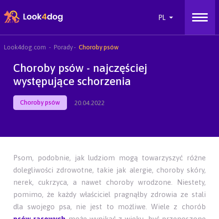
Look4dog.com
Porady
Choroby psów
Choroby psów - najczęściej
występujące schorzenia
Choroby psów
20.04.2022
Psom, podobnie, jak ludziom mogą towarzyszyć różne
dolegliwości zdrowotne, takie jak alergie, choroby skóry,
nerek, cukrzyca, a nawet choroby wrodzone. Niestety,
pomimo, że każdy właściciel pragnąłby zdrowia ze stali
dla swojego psa, nie jest to możliwe. Wiele z chorób
psów rasowych
może wynikać z wieku, być przenoszone