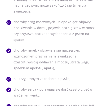
nadnerczowym, może zakończyć się śmiercią
zwierzęcia,
choroby dróg moczowych - niepokojące objawy:
posikiwanie w domu, pojawiająca się krew w moczu
czy częstsza potrzeba wychodzenia z psem na
spacer,
choroby nerek - objawiają się najczęściej:
wzmożonym pragnieniem, zwiększoną
częstotliwością oddawania moczu, utratą wagi,
spadkiem apetytu, apatią,
nieprzyjemnym zapachem z pyska,
choroby serca - pojawiają się dość często u psów
w różnym wieku,
choroby trzustki - psy odczuwają bardzo silny ból