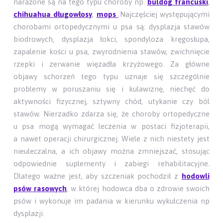
narażone są na tego typu choroby np.
buldog francuski
,
chihuahua długowłosy
,
mops
.Najczęściej występującymi
chorobami ortopedycznymi u psa są: dysplazja stawów
biodrowych, dysplazja łokci, spondyloza kręgosłupa,
zapalenie kości u psa, zwyrodnienia stawów, zwichnięcie
rzepki i zerwanie więzadła krzyżowego. Za główne
objawy schorzeń tego typu uznaje się szczególnie
problemy w poruszaniu się i kulawiznę, niechęć do
aktywności fizycznej, sztywny chód, utykanie czy ból
stawów. Nierzadko zdarza się, że choroby ortopedyczne
u psa mogą wymagać leczenia w postaci fizjoterapii,
a nawet operacji chirurgicznej. Wiele z nich niestety jest
nieuleczalna, a ich objawy można zmniejszać, stosując
odpowiednie suplementy i zabiegi rehabilitacyjne.
Dlatego ważne jest, aby szczeniak pochodził z
hodowli
psów rasowych
, w której hodowca dba o zdrowie swoich
psów i wykonuje im padania w kierunku wykulczenia np
dysplazji.