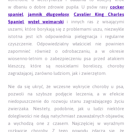
w dbaniu o dobre zdrowie pupila. U psów rasy
cocker
spaniel
,
jamnik długowłosy
,
Cavalier King Charles
Spaniel
,
wyżeł weimarski
i innych ras z wisającymi
uszami, które borykają się z problemami uszu, niezwykle
istotna jest ich odpowiednia pielęgnacja i regularne
czyszczenie. Odpowiedzialny właściciel nie powinien
zapomnieć również o odrobaczaniu, a w okresie
wiosenno-letnim o zabezpieczeniu psa przed atakiem
kleszczy, które są nosicielami boreliozy, choroby
zagrażającej, zarówno ludziom, jak i zwierzętom.
Nie da się ukryć, że wczesne wykrycie choroby u psa,
pozwoli na szybsze podjęcie leczenia, a w efekcie
niedopuszczenie do rozwoju stanu zagrażającego życiu
zwierzaka. Niestety, podobnie, jak u ludzi niektóre
dolegliwości nie dają natychmiast zauważalnych objawów,
a wychodzą one z czasem. Najczęściej w wyraźnym
rozkwicie choroby. Z tego powodu zdarza się, że