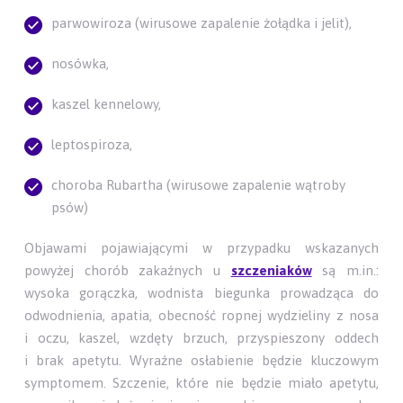
parwowiroza (wirusowe zapalenie żołądka i jelit),
nosówka,
kaszel kennelowy,
leptospiroza,
choroba Rubartha (wirusowe zapalenie wątroby
psów)
Objawami pojawiającymi w przypadku wskazanych
powyżej chorób zakaźnych u
szczeniaków
są m.in.:
wysoka gorączka, wodnista biegunka prowadząca do
odwodnienia, apatia, obecność ropnej wydzieliny z nosa
i oczu, kaszel, wzdęty brzuch, przyspieszony oddech
i brak apetytu. Wyraźne osłabienie będzie kluczowym
symptomem. Szczenie, które nie będzie miało apetytu,