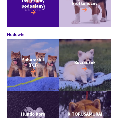
toy (czarny
krótkonożny
podpalany)
Hodowle
Subarashii
Buziaczek
(FCI)
Hundo Koro
RITORUSAMURAI