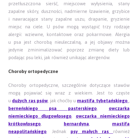
przetłuszczona sierść, miejscowe wyłysienia, stany
zapalne skóry, duszności, nadmierne łzawienie, grzybice
i nawracające stany zapalne uszu, drapanie, gryzienie
miejsc na ciele. U psów mogą wystąpić trzy rodzaje
alergii: wziewne, kontaktowe oraz pokarmowe. Alergia
u psa jest chorobą nieuleczalną, a jej objawy można
jedynie zminimalizować poprzez zmianę diety lub
podając psu leki, jak również unikając alergenów.
Choroby ortopedyczne
Choroby ortopedyczne, szczególnie dotyczące stawów
mogą pojawiać się wraz z wiekiem. Jest to częste
u
dużych ras psów
, jak choćby u
mastifa tybetańskiego
,
berneńskiego psa pasterskiego
,
owczarka
niemieckiego długowłosego
,
owczarka niemieckiego
krótkowłosego
,
bernardyna
,
mastifa
neapolitańskiego
. Jednak
psy małych ras
również