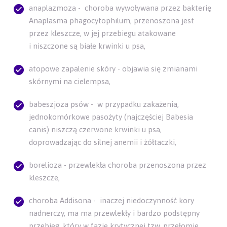
anaplazmoza - choroba wywoływana przez bakterię
Anaplasma phagocytophilum, przenoszona jest
przez kleszcze, w jej przebiegu atakowane
i niszczone są białe krwinki u psa,
atopowe zapalenie skóry - objawia się zmianami
skórnymi na cielempsa,
babeszjoza psów - w przypadku zakażenia,
jednokomórkowe pasożyty (najczęściej Babesia
canis) niszczą czerwone krwinki u psa,
doprowadzając do silnej anemii i żółtaczki,
borelioza - przewlekła choroba przenoszona przez
kleszcze,
choroba Addisona - inaczej niedoczynność kory
nadnerczy, ma ma przewlekły i bardzo podstępny
przebieg, który w fazie krytycznej tzw. przełomie