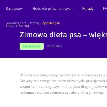
Rasy psów
Hodowle psów rasowych
Porady
F
Look4dog.com
Porady
Żywienie psa
Sklep z karmą
Zimowa dieta psa – więk
Żywienie psa
06.02.2025
W okresie zimowym psy, zwłaszcza te, które spędzają 
Dotyczy to szczególnie psów aktywnych, pracujących ora
w sportach zaprzęgowych lub spędza długie godziny na
natomiast monitorowanie wagi, aby uniknąć nadwagi.