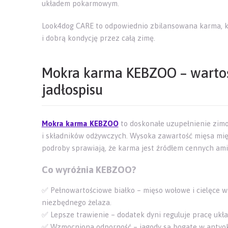
układem pokarmowym.
Look4dog CARE to odpowiednio zbilansowana karma, k
i dobrą kondycję przez całą zimę.
Mokra karma KEBZOO – warto
jadłospisu
Mokra karma KEBZOO
to doskonałe uzupełnienie zimo
i składników odżywczych. Wysoka zawartość mięsa mię
podroby sprawiają, że karma jest źródłem cennych am
Co wyróżnia KEBZOO?
✅ Pełnowartościowe białko – mięso wołowe i cielęce w
niezbędnego żelaza.
✅ Lepsze trawienie – dodatek dyni reguluje pracę ukła
✅ Wzmocniona odporność – jagody są bogate w antyok