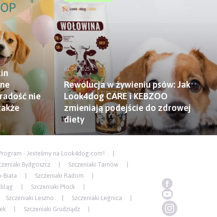
01.04.2025
zin
lne
Rewolucja w żywieniu psów: Jak
radość nie
Look4dog CARE i KEBZOO
także
zmieniają podejście do zdrowej
diety
Program - Jesteśmy na Look4dog.com!
czeniaki Bydgoszcz
Szczeniaki Tarnów
o-Biała
Szczeniaki Radom
lbląg
Szczeniaki Płock
Szczeniaki Leszno
Szczeniaki Legnica
ek
Szczeniaki Grudziądz