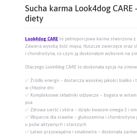
Sucha karma Look4dog CARE –
diety
Look4dog CARE
to pełnoporcjowa karma stworzona z 
Zawiera wysoką ilość mięsa, tłuszcze zwierzęce oraz s
i chondroityna, co czyni ją doskonałym wyborem na zi
Dlaczego Look4dog CARE to doskonała opcja na zimow
✅ Źródło energii – dostarcza wysokiej jakości białko i 
w chłodne dni.
✅ Kompleksowe składniki odżywcze – bogata w witamin
psa.
✅ Zdrowa sierść i skóra – dzięki kwasom omega-3 i ome
✅ Wsparcie dla stawów – glukozamina i chondroityna
u psów aktywnych i starszych.
✅ Łatwo przyswajalna i smakowita – doskonała zarówn