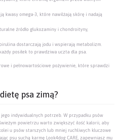
zają kwasy omega-3, które nawilżają skórę i nadają
ralne źródło glukozaminy i chondroityny,
pirulina dostarczają jodu i wspierają metabolizm.
ażdy posiłek to prawdziwa uczta dla psa.
owe i pełnowartościowe pożywienie, które sprawdzi
dietę psa zimą?
 jego indywidualnych potrzeb. W przypadku psów
wieżym powietrzu warto zwiększyć ilość kalorii, aby
 kolei u psów starszych lub mniej ruchliwych kluczowe
odając psu suchą karmę Look4dog CARE, zapewniasz mu