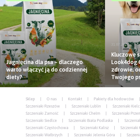
31.07.2025
14.08.2025
Kluczowe s
Jagnięcina dla psa – dlaczego
Look4dog C
warto włączyć ją do codziennej
zdrowie, o
diety?
Twojego p
Sklep
O nas
Kontakt
Pakiety dla hodowców
Szczeniaki Rzeszów
Szczeniaki Lublin
Szczeniaki Kiel
Szczeniaki Zamość
Szczeniaki Chełm
Szczeniaki Prze
Szczeniaki Siedlce
Szczeniaki Biała Podlaska
Szczenia
Szczeniaki Częstochowa
Szczeniaki Kalisz
Szczeniaki 
Szczeniaki Wałbrzych
Szczeniaki Jelenia Góra
Szczeni