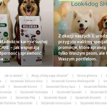
23.06.2025
Z okazji naszych 3. urod
kładniki w karmie suchej
przygotowaliśmy specja
ARE – jak wspierają
promocje, które sprawią 
dporność i sprawność
tylko Waszym psom, ale 
sa
Waszym portfelom.
Jak to działa?
Akcja „Podaj Łapę Ukrainie”
Strona główna
ce
Szczeniaki Zielona Góra
Szczeniaki Gorzów Wielkopolski
Sz
myśl
Szczeniaki Krosno
Szczeniaki Nowy Sącz
Szczeniaki Bielsk
ki Łomża
Szczeniaki Ostrołęka
Szczeniaki Suwałki
Szczeniaki E
Konin
Szczeniaki Piła
Szczeniaki Słupsk
Szczeniaki Koszalin
aki Piotrków Trybunalski
Szczeniaki Inowrocław
Szczeniaki Włocław