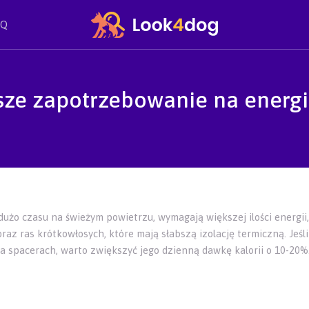
AQ
sze zapotrzebowanie na energ
dużo czasu na świeżym powietrzu, wymagają większej ilości energii
z ras krótkowłosych, które mają słabszą izolację termiczną. Jeśli 
 spacerach, warto zwiększyć jego dzienną dawkę kalorii o 10-20%.